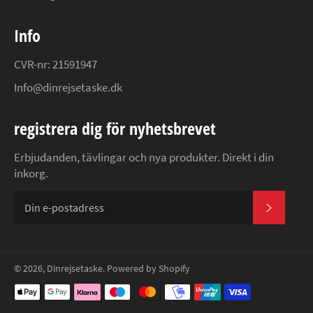
Info
CVR-nr: 21591947
Info@dinrejsetaske.dk
registrera dig för nyhetsbrevet
Erbjudanden, tävlingar och nya produkter. Direkt i din
inkorg.
PRENU
© 2026,
Dinrejsetaske
. Powered by Shopify
Betalningsmetoder