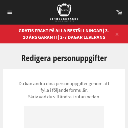
Gå
vidare
Va
till
Sidnavigering
innehåll
GRATIS FRAKT PÅ ALLA BESTÄLLNINGAR | 3-
10 ÅRS GARANTI | 2-7 DAGAR LEVERANS
Stän
Redigera personuppgifter
Du kan ändra dina personuppgifter genom att
fylla i följande formulär.
Skriv vad du vill ändra i rutan nedan.