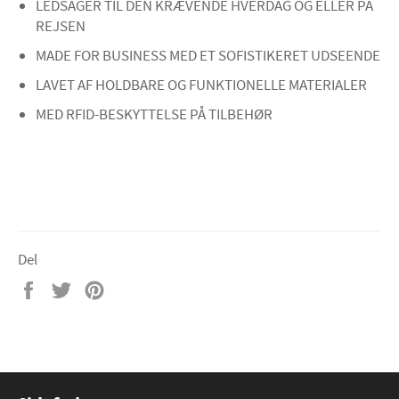
LEDSAGER TIL DEN KRÆVENDE HVERDAG OG ELLER PÅ
REJSEN
MADE FOR BUSINESS MED ET SOFISTIKERET UDSEENDE
LAVET AF HOLDBARE OG FUNKTIONELLE MATERIALER
MED RFID-BESKYTTELSE PÅ TILBEHØR
Del
Del
Tweet
Pin
på
på
på
Facebook
Twitter
Pinterest