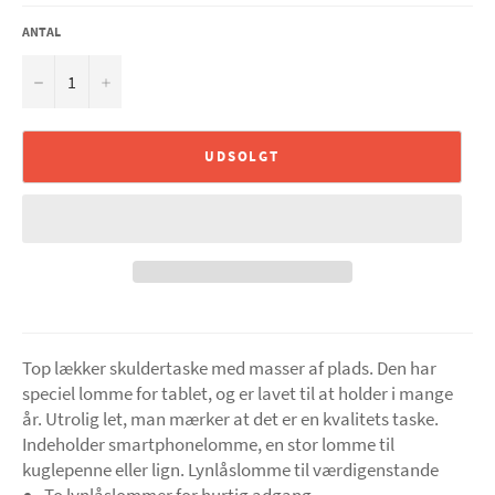
ANTAL
−
+
UDSOLGT
Top lækker skuldertaske med masser af plads. Den har
speciel lomme for tablet, og er lavet til at holder i mange
år. Utrolig let, man mærker at det er en kvalitets taske.
Indeholder smartphonelomme, en stor
lomme til
kuglepenne eller lign.
Lynlåslomme til værdigenstande
To lynlåslommer for hurtig adgang