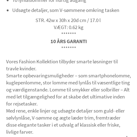
Udsøgte detaljer, som V-sømmene omkring tasken
STR. 42w x 30h x 20d cm / 17.0 l
VÆGT: 0.62 kg
*******
10 ÅRS GARANTI
*******
Vores Fashion Kollektion tilbyder smarte løsninger til
travle kvinder.
Smarte opbevaringsmuligheder – som smartphonelomme,
kuglepenlomme, stor lomme med lynlås til væsentlige ting
og værdigenstande. Lomme til smykker eller solbriller – Alt
med let tilgængelighed for at skabe det ultimative inden
for rejsetasker.
Med rene, enkle linjer og udsøgte detaljer som guld- eller
sølvlynlåse, V-sømme og ægte læder trim, fremtræder
disse elegante tasker i et udvalg af klassisk eller friske,
livlige farver.